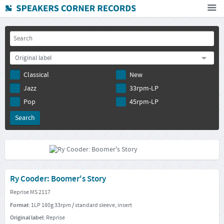
Home
How To Buy
Original label
FAQ
Classical
New
Deutsch
Jazz
33rpm-LP
Subscribe to newsletter
Pop
45rpm-LP
Ry Cooder: Boomer's Story
Reprise MS 2117
Format:
1LP 180g 33rpm / standard sleeve, insert
Original label:
Reprise