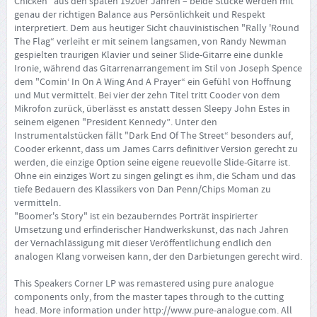
Chicken“ aus den späten 1920er Jahren – beide Stücke werden mit
genau der richtigen Balance aus Persönlichkeit und Respekt
interpretiert. Dem aus heutiger Sicht chauvinistischen "Rally 'Round
The Flag“ verleiht er mit seinem langsamen, von Randy Newman
gespielten traurigen Klavier und seiner Slide-Gitarre eine dunkle
Ironie, während das Gitarrenarrangement im Stil von Joseph Spence
dem "Comin‘ In On A Wing And A Prayer“ ein Gefühl von Hoffnung
und Mut vermittelt. Bei vier der zehn Titel tritt Cooder von dem
Mikrofon zurück, überlässt es anstatt dessen Sleepy John Estes in
seinem eigenen "President Kennedy”. Unter den
Instrumentalstücken fällt "Dark End Of The Street“ besonders auf,
Cooder erkennt, dass um James Carrs definitiver Version gerecht zu
werden, die einzige Option seine eigene reuevolle Slide-Gitarre ist.
Ohne ein einziges Wort zu singen gelingt es ihm, die Scham und das
tiefe Bedauern des Klassikers von Dan Penn/Chips Moman zu
vermitteln.
"Boomer's Story" ist ein bezauberndes Porträt inspirierter
Umsetzung und erfinderischer Handwerkskunst, das nach Jahren
der Vernachlässigung mit dieser Veröffentlichung endlich den
analogen Klang vorweisen kann, der den Darbietungen gerecht wird.
This Speakers Corner LP was remastered using pure analogue
components only, from the master tapes through to the cutting
head. More information under
http://www.pure-analogue.com
. All