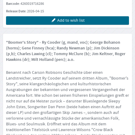
Barcode:
4260019716286
Release Date:
2026-04-15
Add to wish list
"Boomer's Story" - Ry Cooder (g, mand, voc); George Bohanon
(horns); Gene Finney (hca); Randy Newman (p); Jim Dickinson
(p,b); Charles Lawing (cl); Tommy McClure (b); Jim Keltner, Roger
Hawkins (dr); Milt Holland (perc); a.o.
Benannt nach Carson Robisons Geschichte über einen
Landstreicher, setzt Ry Cooder auf seinem dritten Album, "Boomer's
Story", seine klangarchäologischen und kulturhistorischen
Ausgrabungen der bekannten und vergessenen Vergangenheit der
Americana fort. Wie schon bei seinen früheren Einspielungen greift er
nicht nur auf die Meister zurück – darunter Blueslegende Sleepy
John Estes, Songwriter Dan Penn (beide haben einen Auftritt auf
dieser LP) und den großartigen Skip James –, sondern auch auf
verlorene und vernachlässigte Stücke der amerikanischen Folk,
Blues- und Soulmusik. Eröffnet wird das Album mit dem
traditionellen Titelstück und Lawrence Wilsons "Crow Black