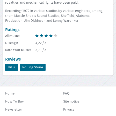
royalties and mechanical rights have been paid.
Recording: 1972 in various studios by various engineers, among
them Muscle Shoals Sound Studios, Sheffield, Alabama
Production: Jim Dickinson and Lenny Waronker
Ratings
Allmusic
:
Discogs
:
4,22
/ 5
Rate Your Music
:
3,71
/ 5
Reviews
HiFi+
Rolling Stone
Home
FAQ
How To Buy
Site notice
Newsletter
Privacy